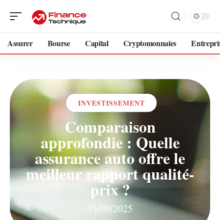
Assurer
Bourse
Capital
Cryptomonnaies
Entrepri
INVESTISSEMENT
Comparaison
approfondie : Quelle
assurance auto offre le
meilleur rapport qualité-
prix ?
15/09/2025