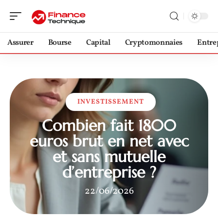
Assurer
Bourse
Capital
Cryptomonnaies
Entre
INVESTISSEMENT
Combien fait 1800
euros brut en net avec
et sans mutuelle
d’entreprise ?
22/06/2026