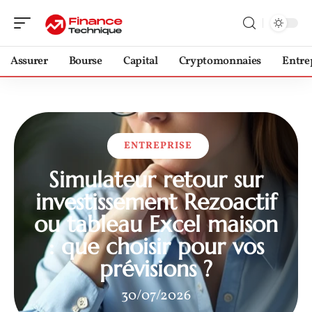
Assurer
Bourse
Capital
Cryptomonnaies
Entre
ENTREPRISE
Simulateur retour sur
investissement Rezoactif
ou tableau Excel maison
: que choisir pour vos
prévisions ?
30/07/2026