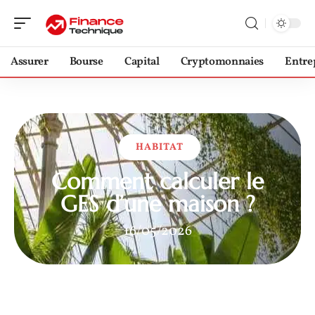
Assurer
Bourse
Capital
Cryptomonnaies
Entre
HABITAT
Comment calculer le
GES d’une maison ?
16/05/2026