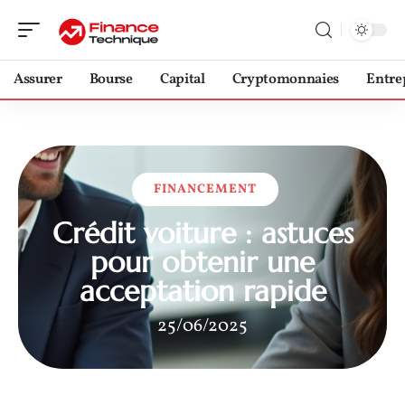
Assurer
Bourse
Capital
Cryptomonnaies
Entre
FINANCEMENT
Crédit voiture : astuces
pour obtenir une
acceptation rapide
25/06/2025