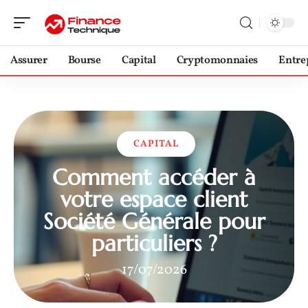
Assurer
Bourse
Capital
Cryptomonnaies
Entre
CAPITAL
Comment accéder à
votre espace client
Société Générale pour
particuliers ?
17/07/2026