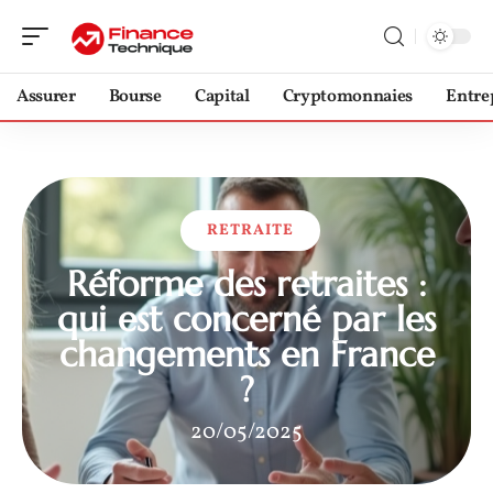
Assurer
Bourse
Capital
Cryptomonnaies
Entre
RETRAITE
Réforme des retraites :
qui est concerné par les
changements en France
?
20/05/2025