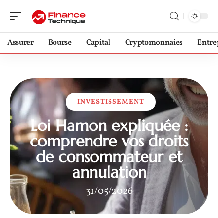
Assurer
Bourse
Capital
Cryptomonnaies
Entre
INVESTISSEMENT
Loi Hamon expliquée :
comprendre vos droits
de consommateur et
annulation
31/05/2026