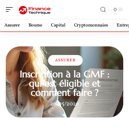
Assurer
Bourse
Capital
Cryptomonnaies
Entre
ASSURER
Inscription à la GMF :
qui est éligible et
comment faire ?
26/05/2026