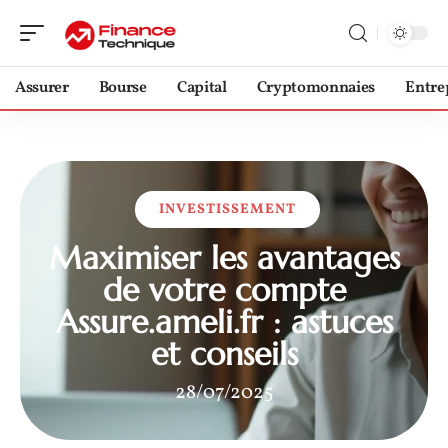
Assurer
Bourse
Capital
Cryptomonnaies
Entre
INVESTISSEMENT
Maximiser les avantages
de votre compte
Assure.ameli.fr : astuces
et conseils
28/07/2025