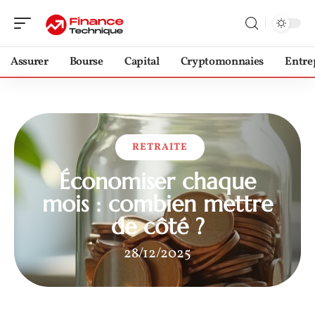
Assurer
Bourse
Capital
Cryptomonnaies
Entre
RETRAITE
Économiser chaque
mois : combien mettre
de côté ?
28/12/2025