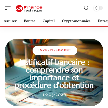
Assurer
Bourse
Capital
Cryptomonnaies
Entre
INVESTISSEMENT
Justificatif bancaire :
comprendre son
importance et
procédure d’obtention
18/05/2026