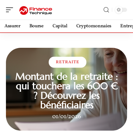
Assurer
Bourse
Capital
Cryptomonnaies
Entre
RETRAITE
Montant de la retraite :
qui touchera les 600 €
? Découvrez les
bénéficiaires
01/01/2026