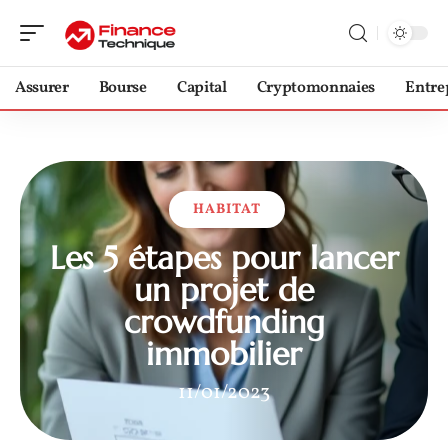
Assurer
Bourse
Capital
Cryptomonnaies
Entre
HABITAT
Les 5 étapes pour lancer
un projet de
crowdfunding
immobilier
11/01/2023