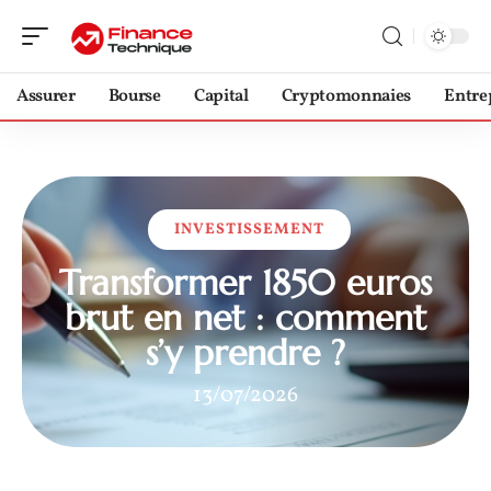
Assurer
Bourse
Capital
Cryptomonnaies
Entre
INVESTISSEMENT
Transformer 1850 euros
brut en net : comment
s’y prendre ?
13/07/2026