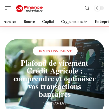
Assurer
Bourse
Capital
Cryptomonnaies
Entrepri
INVESTISSEMENT
Plafond de virement
Crédit Agricole :
comprendre et optimiser
vos transactions
bancaires
29/05/2026