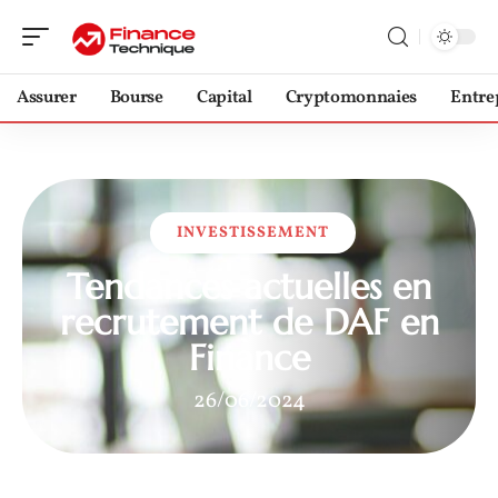
Assurer
Bourse
Capital
Cryptomonnaies
Entre
INVESTISSEMENT
Tendances actuelles en
recrutement de DAF en
Finance
26/06/2024