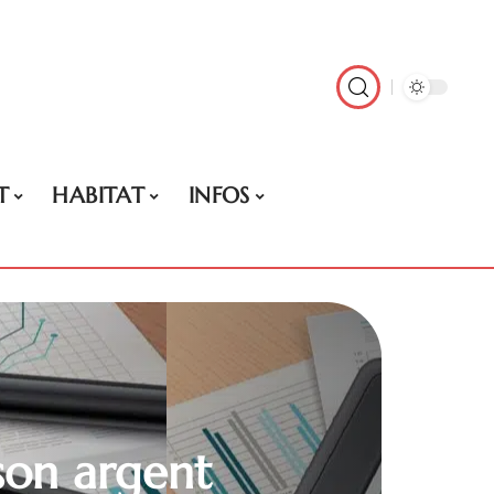
T
HABITAT
INFOS
 son argent