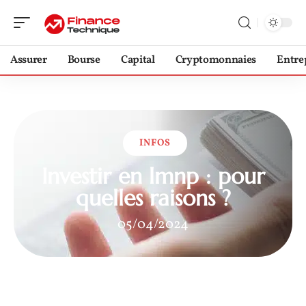
Assurer
Bourse
Capital
Cryptomonnaies
Entre
INFOS
Investir en lmnp : pour
quelles raisons ?
05/04/2024