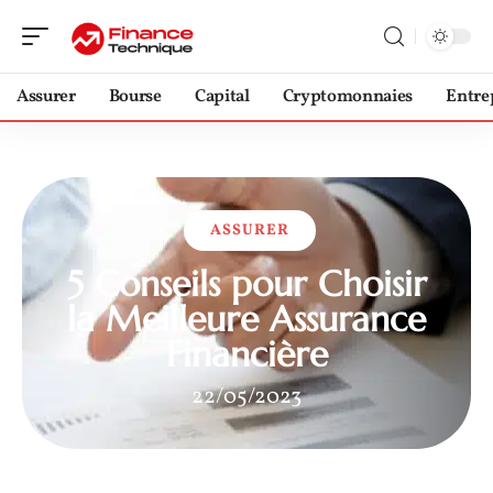
Assurer
Bourse
Capital
Cryptomonnaies
Entre
ASSURER
5 Conseils pour Choisir
la Meilleure Assurance
Financière
22/05/2023