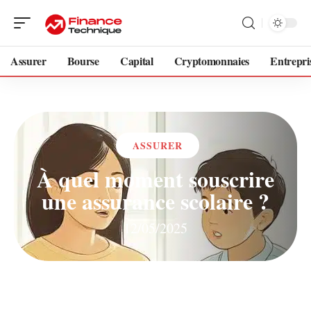
Assurer
Bourse
Capital
Cryptomonnaies
Entrepri
ASSURER
À quel moment souscrire
une assurance scolaire ?
12/05/2025