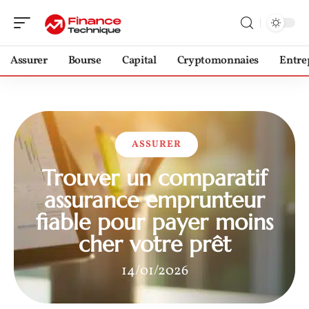
Assurer
Bourse
Capital
Cryptomonnaies
Entre
ASSURER
Trouver un comparatif
assurance emprunteur
fiable pour payer moins
cher votre prêt
14/01/2026