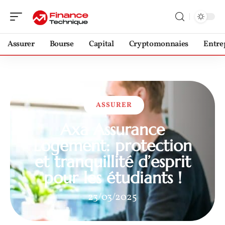
Assurer
Bourse
Capital
Cryptomonnaies
Entre
ASSURER
Axa Assurance
Logement: protection
et tranquillité d’esprit
pour les étudiants !
23/03/2025