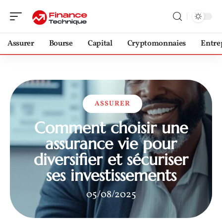
Assurer
Bourse
Capital
Cryptomonnaies
Entre
ASSURER
Comment choisir une
assurance vie pour
diversifier et sécuriser
ses investissements
05/08/2025