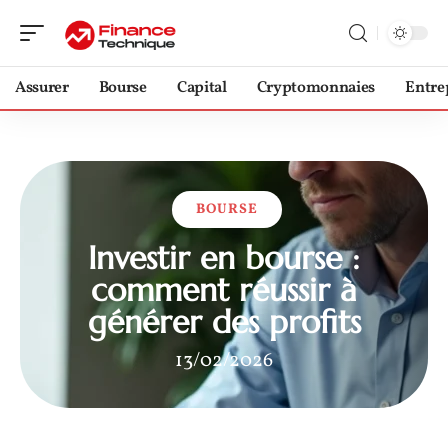
Assurer
Bourse
Capital
Cryptomonnaies
Entre
BOURSE
Investir en bourse :
comment réussir à
générer des profits
13/02/2026