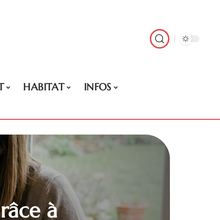
T
HABITAT
INFOS
râce à