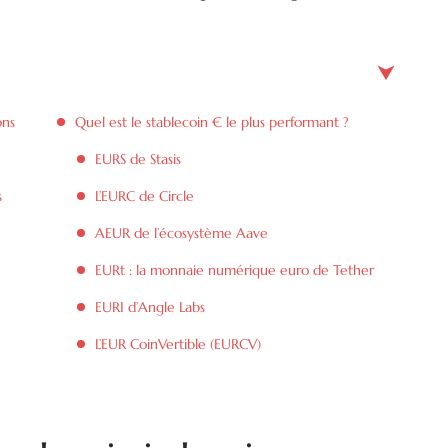
ons
Quel est le stablecoin € le plus performant ?
EURS de Stasis
s
L’EURC de Circle
AEUR de l’écosystème Aave
EURt : la monnaie numérique euro de Tether
EURI d’Angle Labs
L’EUR CoinVertible (EURCV)