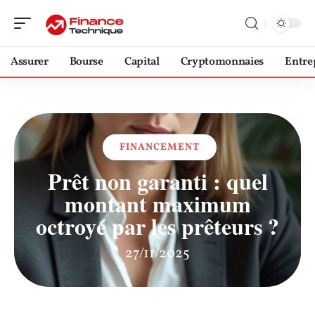
Assurer
Bourse
Capital
Cryptomonnaies
Entre
FINANCEMENT
Prêt non garanti : quel
montant maximum
octroyé par les prêteurs ?
27/11/2025