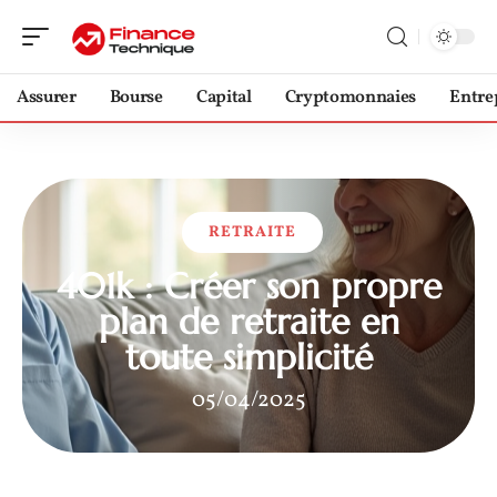
Assurer
Bourse
Capital
Cryptomonnaies
Entre
RETRAITE
401k : Créer son propre
plan de retraite en
toute simplicité
05/04/2025