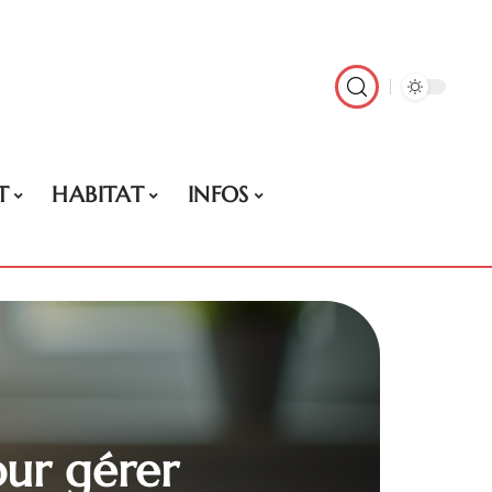
T
HABITAT
INFOS
our gérer