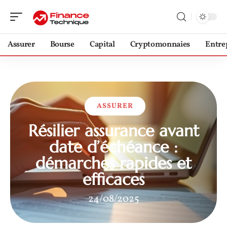
Assurer
Bourse
Capital
Cryptomonnaies
Entre
ASSURER
Résilier assurance avant
date d’échéance :
démarches rapides et
efficaces
24/08/2025