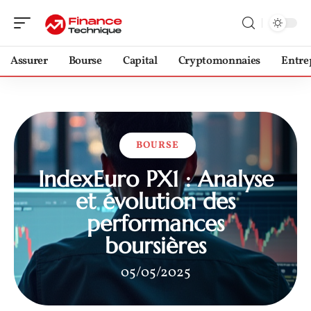
Assurer
Bourse
Capital
Cryptomonnaies
Entre
BOURSE
IndexEuro PX1 : Analyse
et évolution des
performances
boursières
05/05/2025