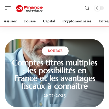
Assurer
Bourse
Capital
Cryptomonnaies
Entre
BOURSE
Comptes titres multiples
: les possibilités en
France et les avantages
fiscaux à connaître
28/11/2025