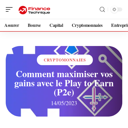
Assurer
Bourse
Capital
Cryptomonnaies
Entrepri
CRYPTOMONNAIES
Comment maximiser vos
gains avec le Play to Earn
(P2e)
14/05/2023